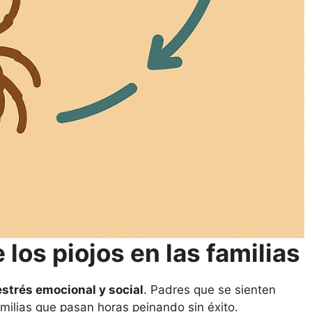
los piojos en las familias
estrés emocional y social
. Padres que se sienten
amilias que pasan horas peinando sin éxito.