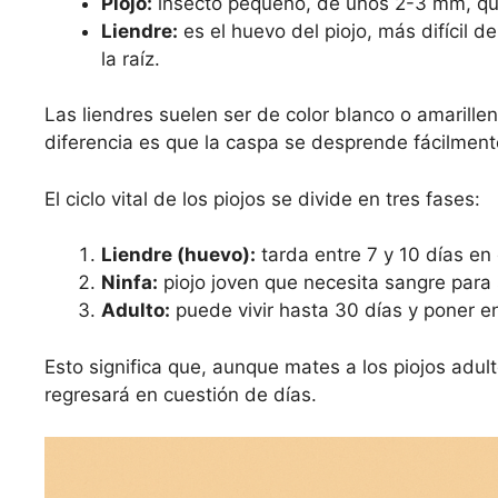
Piojo:
insecto pequeño, de unos 2-3 mm, que
Liendre:
es el huevo del piojo, más difícil d
la raíz.
Las liendres suelen ser de color blanco o amarill
diferencia es que la caspa se desprende fácilmente
El ciclo vital de los piojos se divide en tres fases:
Liendre (huevo):
tarda entre 7 y 10 días en 
Ninfa:
piojo joven que necesita sangre para 
Adulto:
puede vivir hasta 30 días y poner en
Esto significa que, aunque mates a los piojos adult
regresará en cuestión de días.